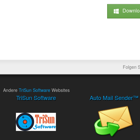
Downlo
Folgen 
Andere
TriSun Software
Websites
TriSun Software
Auto Mail Sender™